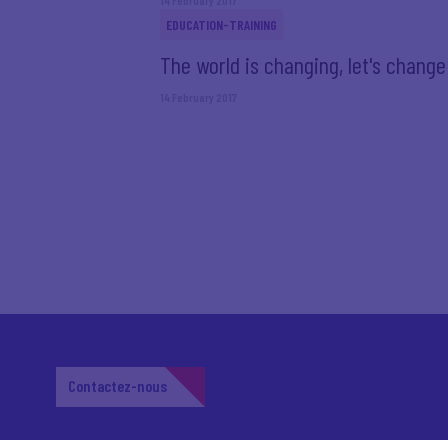
14 February 2017
EDUCATION-TRAINING
The world is changing, let's chang
14 February 2017
Contactez-nous