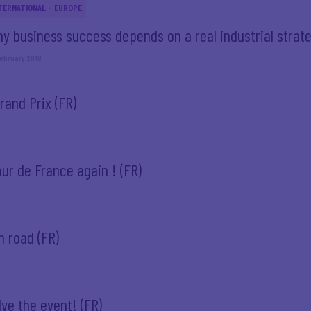
TERNATIONAL - EUROPE
y business success depends on a real industrial strat
ebruary 2018
rand Prix (FR)
our de France again ! (FR)
n road (FR)
ve the event! (FR)