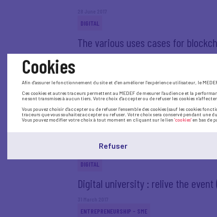
28 June 2017
DIGITAL
The various uses cases for blockch
Cookies
22 June 2017
SOCIAL
Afin d'assurer le fonctionnement du site et d'en améliorer l'expérience utilisateur, le MED
Monthly press conference of Pierre
Ces cookies et autres traceurs permettent au MEDEF de mesurer l'audience et la performance 
ne sont transmises à aucun tiers. Votre choix d'accepter ou de refuser les cookies n'affectera
18 June 2017
Vous pouvez choisir d'accepter ou de refuser l'ensemble des cookies (sauf les cookies fonct
traceurs que vous souhaitez accepter ou refuser. Votre choix sera conservé pendant une duré
EDUCATION-TRAINING
Vous pouvez modifier votre choix à tout moment en cliquant sur le lien
'cookies'
en bas de p
Educate better, always training: let
Refuser
18 April 2017
DIGITAL
Digital university : relive the event 
31 March 2017
ENTREPRENEURSHIP - SME