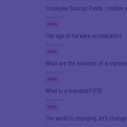
Employee Savings Funds : involve 
20 March 2017
DIGITAL
The age of harware accelerators
16 March 2017
SOCIAL
What are the missions of a represe
08 March 2017
SOCIAL
What is a mandate? (FR)
08 March 2017
SOCIAL
The world is changing, let's change