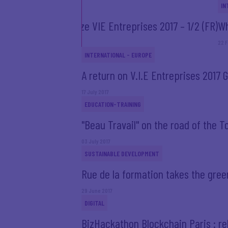
ERNATIONAL - EUROPE
IN
rre Gattaz – Big Prize VIE Entreprises 2017 – 1/2 (FR)
Wh
ly 2017
22 F
INTERNATIONAL - EUROPE
A return on V.I.E Entreprises 2017 G
17 July 2017
EDUCATION-TRAINING
"Beau Travail" on the road of the T
03 July 2017
SUSTAINABLE DEVELOPMENT
Rue de la formation takes the gree
29 June 2017
DIGITAL
BizHackathon Blockchain Paris : rel