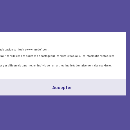
 naviguation sur le site www.medef.com.
Sauf dans le cas des boutons de partage sur les réseaux sociaux, les informations stockées
t par ailleurs de paramétrer individuellement les finalités de traitement des cookies et
Accepter