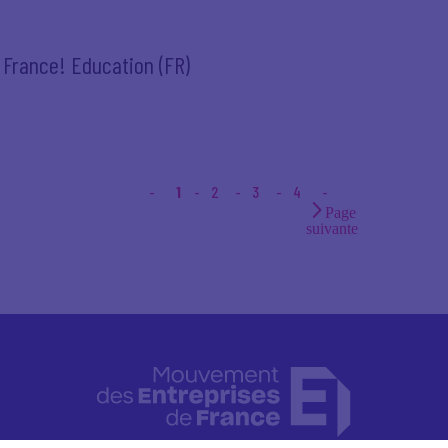
e France! Education (FR)
1
2
3
4
Page
suivante