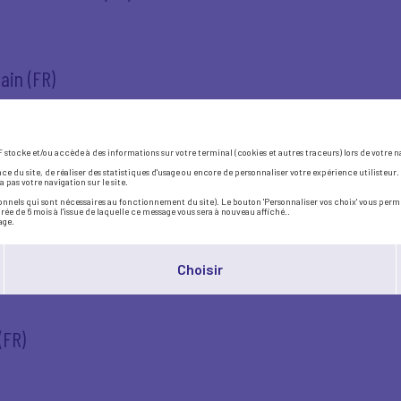
ain (FR)
EF stocke et/ou accède à des informations sur votre terminal (cookies et autres traceurs) lors de votre
 Gattaz, June 2017 (FR)
du site, de réaliser des statistiques d'usage ou encore de personnaliser votre expérience utilisteur. 
 pas votre navigation sur le site.
ionnels qui sont nécessaires au fonctionnement du site). Le bouton 'Personnaliser vos choix' vous perme
e de 6 mois à l'issue de laquelle ce message vous sera à nouveau affiché..
age.
s's build together tomorrow...
Choisir
(FR)