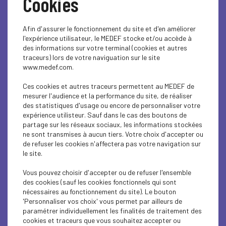
Cookies
Le questionnaire de Proust : E. Orsenna
Afin d'assurer le fonctionnement du site et d'en améliorer
Lire l'article
l'expérience utilisateur, le MEDEF stocke et/ou accède à
des informations sur votre terminal (cookies et autres
traceurs) lors de votre naviguation sur le site
www.medef.com.
VIE DU MEDEF
Ces cookies et autres traceurs permettent au MEDEF de
mesurer l'audience et la performance du site, de réaliser
Le questionnaire de Proust : M. Pébereau
des statistiques d'usage ou encore de personnaliser votre
expérience utilisteur. Sauf dans le cas des boutons de
partage sur les réseaux sociaux, les informations stockées
Lire l'article
ne sont transmises à aucun tiers. Votre choix d'accepter ou
de refuser les cookies n'affectera pas votre navigation sur
le site.
Vous pouvez choisir d'accepter ou de refuser l'ensemble
des cookies (sauf les cookies fonctionnels qui sont
VIE DU MEDEF
nécessaires au fonctionnement du site). Le bouton
'Personnaliser vos choix' vous permet par ailleurs de
Le questionnaire de Proust : X. Emmanuelli
paramétrer individuellement les finalités de traitement des
cookies et traceurs que vous souhaitez accepter ou