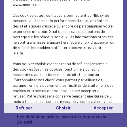
www.medef.com.
redevances d’occupation du domaine public dus
aux bailleurs nationaux pour la période de
Ces cookies et autres traceurs permettent au MEDEF de
fermeture administrative, sont autant de
mesurer l'audience et la performance du site, de réaliser
mesures qui étaient très attendues.
des statistiques d'usage ou encore de personnaliser votre
Mais cela ne sera pas suffisant pour sauver et
expérience utilisteur. Sauf dans le cas des boutons de
pérenniser ce secteur essentiel de l’économie
partage sur les réseaux sociaux, les informations stockées
française qui fait aujourd’hui face à des
ne sont transmises à aucun tiers. Votre choix d'accepter ou
difficultés sans précédent et qui, faute de
de refuser les cookies n'affectera pas votre navigation sur
calendrier de reprise d’activité, est dans une
le site.
complète incertitude quant à l’avenir. Ceci à la
veille de la saison d’été cruciale pour toutes les
Vous pouvez choisir d'accepter ou de refuser l'ensemble
entreprises (de l’hôtellerie, de la restauration, de
des cookies (sauf les cookies fonctionnels qui sont
l’évènementiel, du spectacle…) Il faut absolument
nécessaires au fonctionnement du site). Le bouton
leur donner un horizon de reprise effective le plus
'Personnaliser vos choix' vous permet par ailleurs de
rapproché possible. Nous devons retrouver une
paramétrer individuellement les finalités de traitement des
vie économique, retrouver une vie sociale, et
cookies et traceurs que vous souhaitez accepter ou
travailler avec l’ensemble des secteurs
refuser. Votre choix sera conservé pendant une durée de 6
économiques à la préparation d’un plan de
mois à l'issue de laquelle ce message vous sera à nouveau
relance.
affiché..
Refuser
Choisir
Accepter
Vous pouvez modifier votre choix à tout moment en
Les décisions prises lors de la rencontre du
cliquant sur le lien
'cookies'
en bas de page.
24 avril