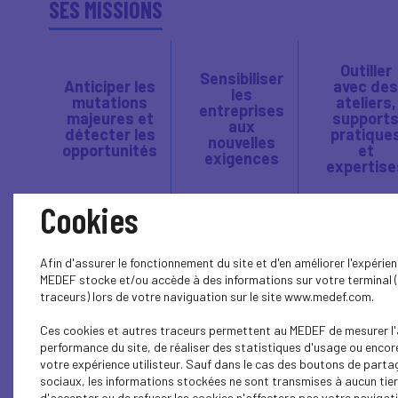
SES MISSIONS
Outiller
Sensibiliser
Anticiper les
avec des
les
mutations
ateliers,
entreprises
majeures et
support
aux
détecter les
pratique
nouvelles
opportunités
et
exigences
expertise
Cookies
Afin d'assurer le fonctionnement du site et d'en améliorer l'expérienc
MEDEF stocke et/ou accède à des informations sur votre terminal 
traceurs) lors de votre naviguation sur le site www.medef.com.
Ces cookies et autres traceurs permettent au MEDEF de mesurer l'
performance du site, de réaliser des statistiques d'usage ou encor
votre expérience utilisteur. Sauf dans le cas des boutons de parta
sociaux, les informations stockées ne sont transmises à aucun tier
d'accepter ou de refuser les cookies n'affectera pas votre navigatio