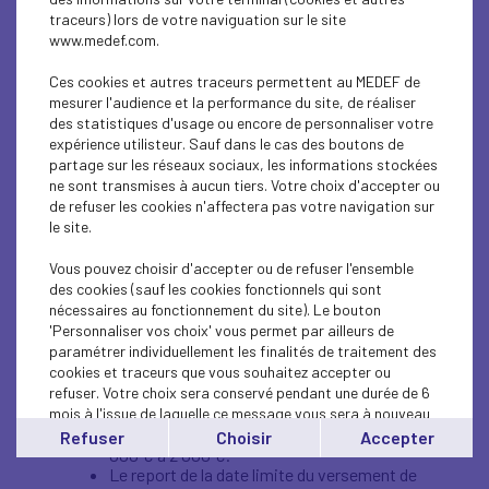
Instituée fin 2018, la prime exceptionnelle de
traceurs) lors de votre naviguation sur le site
pouvoir d’achat pouvant être exonérée de toutes
www.medef.com.
cotisations et contributions sociales et d’impôt
sur le revenu a été reconduite par la loi de
Ces cookies et autres traceurs permettent au MEDEF de
financement de la Sécurité sociale pour 2020.
mesurer l'audience et la performance du site, de réaliser
Toutefois, pour bénéficier des exonérations
des statistiques d'usage ou encore de personnaliser votre
sociales et fiscales, un accord d’intéressement
expérience utilisteur. Sauf dans le cas des boutons de
devait être en vigueur au moment du versement
partage sur les réseaux sociaux, les informations stockées
de la prime, soit avant le 30 juin 2020.
ne sont transmises à aucun tiers. Votre choix d'accepter ou
de refuser les cookies n'affectera pas votre navigation sur
Dans le cadre de l’épidémie du Covid-19, le
le site.
dispositif est assoupli et prévoit notamment :
Vous pouvez choisir d'accepter ou de refuser l'ensemble
La suppression de la condition d’être
des cookies (sauf les cookies fonctionnels qui sont
couvert par un accord d’intéressement
nécessaires au fonctionnement du site). Le bouton
pour que la prime, jusqu’à 1 000 €, soit
'Personnaliser vos choix' vous permet par ailleurs de
exonérée de charges sociales et d’impôt
paramétrer individuellement les finalités de traitement des
sur le revenu (aucune condition liée à
cookies et traceurs que vous souhaitez accepter ou
l’effectif de l’entreprise n’est prévue). Pour
refuser. Votre choix sera conservé pendant une durée de 6
les entreprises qui disposent d’un accord
mois à l'issue de laquelle ce message vous sera à nouveau
d’intéressement ou le mettent en place d’ici
affiché..
le 31 août 2020, ce plafond est relevé de 1
Refuser
Choisir
Accepter
000 € à 2 000 €.
Vous pouvez modifier votre choix à tout moment en
Le report de la date limite du versement de
cliquant sur le lien
'cookies'
en bas de page.