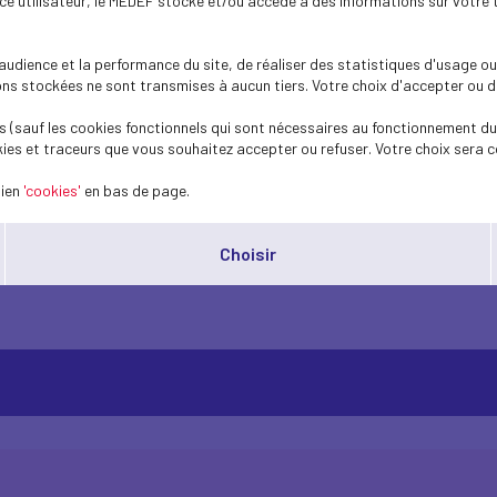
ence utilisateur, le MEDEF stocke et/ou accède à des informations sur votre 
des capitaux pour faciliter le crédit sans a
ur créances douteuses. Le but : alléger les
dience et la performance du site, de réaliser des statistiques d'usage ou 
issements de crédit puissent continuer à fa
s stockées ne sont transmises à aucun tiers. Votre choix d'accepter ou de 
 (sauf les cookies fonctionnels qui sont nécessaires au fonctionnement du 
ies et traceurs que vous souhaitez accepter ou refuser. Votre choix sera c
roblème ; maintenant, elles font partie de la solution
», selon le vic
 Parlement européen et le Conseil de l’UE. La BCE avait déjà annonc
lien
'cookies'
en bas de page.
r une marge de manoeuvre plus large pour accorder des crédits aux
Choisir