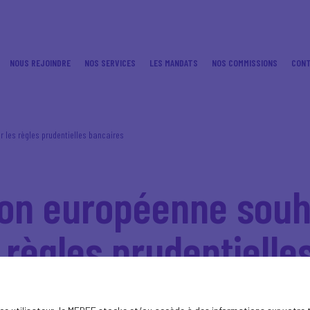
NOUS REJOINDRE
NOS SERVICES
LES MANDATS
NOS COMMISSIONS
CON
 les règles prudentielles bancaires
on européenne souh
s règles prudentielle
opéenne devraient bénéficier d'un assoupli