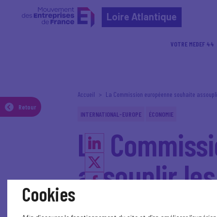
Loire Atlantique
VOTRE MEDEF 44
Accueil
La Commission européenne souhaite assouplir
Retour
INTERNATIONAL-EUROPE
ÉCONOMIE
La Commissi
assouplir le
Cookies
Les banques de l'Union eur