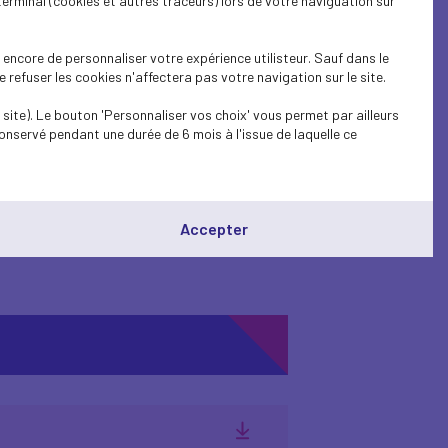
terminal (cookies et autres traceurs) lors de votre naviguation sur
voir à augmenter en
 exigences en contrainte
encore de personnaliser votre expérience utilisteur. Sauf dans le
ire des prêts et soutenir
refuser les cookies n'affectera pas votre navigation sur le site.
site). Le bouton 'Personnaliser vos choix' vous permet par ailleurs
onservé pendant une durée de 6 mois à l'issue de laquelle ce
e-président Valdis Dombrovskis. Ces
é l’allègement de certaines contraintes
 entreprises confrontées aux retombées
Accepter