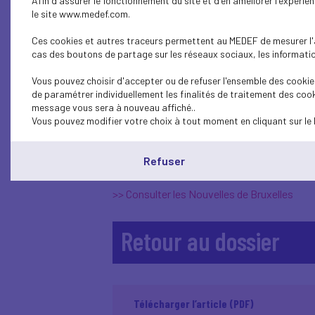
Afin d'assurer le fonctionnement du site et d'en améliorer l'expéri
comptables afin de libérer 
le site www.medef.com.
proportion les provisions s
Ces cookies et autres traceurs permettent au MEDEF de mesurer l'au
bancaire pour que les établ
cas des boutons de partage sur les réseaux sociaux, les information
l’économie européenne.
Vous pouvez choisir d'accepter ou de refuser l'ensemble des cookies
de paramétrer individuellement les finalités de traitement des cook
«
En 2007, les banques faisaient partie du p
message vous sera à nouveau affiché..
mesures doivent encore être adoptées par le
Vous pouvez modifier votre choix à tout moment en cliquant sur le 
réglementaires.
Ces mesures sont censées offrir au secteu
Refuser
économiques de l'épidémie de coronavirus.
>> Consulter les Nouvelles de Bruxelles
Retour au dossier
Télécharger l’article (PDF)