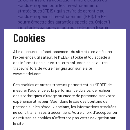
Fonds européen pour les investissements
stratégiques (FEIS), qui servira de garantie au
Fonds européen d'investissement (FEI). Le FEI
pourra émettre des garanties spéciales. Objectif
: inciter les banques et autres prêteurs à fournir
des liquidités à au moins 100 000 PME touchées
Cookies
par l'impact économique de la pandémie, pour un
financement disponible estimé à 8 Mds d'euros.
L’argent pourra être versé dès le mois d'avril.
Afin d'assurer le fonctionnement du site et d'en améliorer
l'expérience utilisateur, le MEDEF stocke et/ou accède à
Budget européen 2021-2027 : la Commission
des informations sur votre terminal (cookies et autres
présentera sa proposition actualisée
traceurs) lors de votre naviguation sur le site
La Commission prévoit de présenter une
www.medef.com.
proposition de cadre financier pluriannuel (CFP)
le 29 avril. Ce futur budget européen n’avait pu
Ces cookies et autres traceurs permettent au MEDEF de
faire l’objet d’un accord avant la crise du Covid-19.
mesurer l'audience et la performance du site, de réaliser
Pour Ursula von der Leyen : « Nous ne pouvons
des statistiques d'usage ou encore de personnaliser votre
pas prendre deux ou trois ans pour inventer de
expérience utilisteur. Sauf dans le cas des boutons de
nouveaux outils (...) le CFP est l'outil le plus
partage sur les réseaux sociaux, les informations stockées
puissant dont nous disposons ».
ne sont transmises à aucun tiers. Votre choix d'accepter ou
de refuser les cookies n'affectera pas votre navigation sur
Relations UE-UK : le gouvernement
le site.
britannique souhaite toujours un accord d’ici