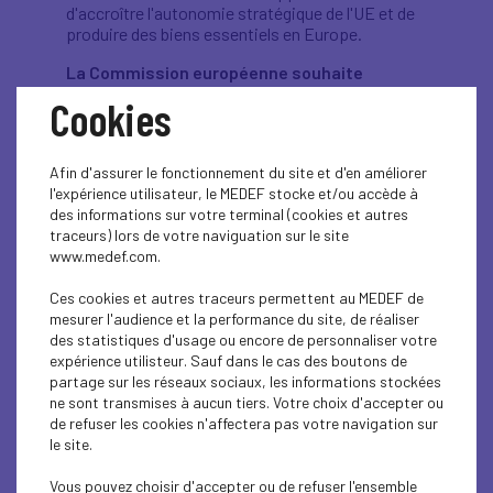
d'accroître l'autonomie stratégique de l'UE et de
produire des biens essentiels en Europe.
La Commission européenne souhaite
assouplir les règles prudentielles bancaires
Cookies
Le but : alléger les exigences en contrainte
bancaire pour que les établissements de crédit
puissent continuer à faire des prêts et soutenir
Afin d'assurer le fonctionnement du site et d'en améliorer
l’économie européenne. « En 2007, les banques
l'expérience utilisateur, le MEDEF stocke et/ou accède à
faisaient partie du problème ; maintenant, elles
des informations sur votre terminal (cookies et autres
font partie de la solution », selon le vice-
traceurs) lors de votre naviguation sur le site
président Valdis Dombrovskis. Ces mesures
www.medef.com.
doivent encore être adoptées par le Parlement
européen et le Conseil de l’UE. La BCE avait déjà
Ces cookies et autres traceurs permettent au MEDEF de
annoncé l’allègement de certaines contraintes
mesurer l'audience et la performance du site, de réaliser
réglementaires.
des statistiques d'usage ou encore de personnaliser votre
expérience utilisteur. Sauf dans le cas des boutons de
Thierry Breton milite pour un « plan européen
partage sur les réseaux sociaux, les informations stockées
de relance industrielle »
ne sont transmises à aucun tiers. Votre choix d'accepter ou
Devant la commission de l’Industrie du Parlement
de refuser les cookies n'affectera pas votre navigation sur
européen, le commissaire français a identifié les
le site.
quatorze écosystèmes industriels européens que
devra financer le futur Fonds de relance
Vous pouvez choisir d'accepter ou de refuser l'ensemble
européen. Il a estimé les besoins