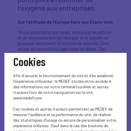
l'oxygène aux entreprises.
Sur l'attitude de l'Europe face aux Etats-Unis
"
Nous avons dans nos rangs, beaucoup de petites
et de moyennes entreprises qui, je le signale au
passage, emploient 12 millions de salariés. Donc
on est aux premières loges dans ce débat. Oui,
j’avais encouragé l’Europe à adopter une position
Cookies
ferme, elle l’a tenue, on a vu que cela donnait des
résultats. (...) Les États-Unis et monsieur Donald
Trump au premier chef nous tapent dessus. Les
Afin d'assurer le fonctionnement du site et d'en améliorer
Chinois, pour commencer, mais également les
l'expérience utilisateur, le MEDEF stocke et/ou accède à
États-Unis, mettaient en place des droits de
des informations sur votre terminal (cookies et autres
douane qui pouvaient être fatals à une industrie
traceurs) lors de votre naviguation sur le site
qui emploie 70 000 personnes donc, je suis
www.medef.com.
parfaitement conscient qu'il peut y avoir des
effets dévastateurs sur certains secteurs. Mais
Ces cookies et autres traceurs permettent au MEDEF de
enfin, si on capitule à chaque fois, c'est sans fin.
mesurer l'audience et la performance du site, de réaliser
On commence à comprendre la personnalité de
des statistiques d'usage ou encore de personnaliser votre
Donald Trump, il ne faut pas le pousser au crime.
"
expérience utilisteur. Sauf dans le cas des boutons de