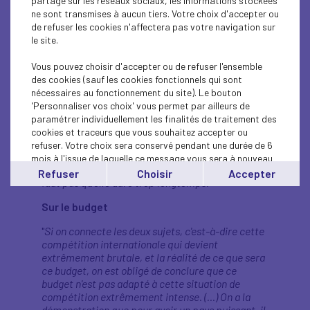
Sur les possibilités d'investissements aux
partage sur les réseaux sociaux, les informations stockées
Etats-Unis
ne sont transmises à aucun tiers. Votre choix d'accepter ou
de refuser les cookies n'affectera pas votre navigation sur
"
D'un côté, il y a un certain nombre de dispositifs
le site.
qui incitent les entreprises ou qui imposent aux
entreprises d'investir aux États-Unis, mais en
Vous pouvez choisir d'accepter ou de refuser l'ensemble
règle générale les chefs d'entreprises sont très
des cookies (sauf les cookies fonctionnels qui sont
prudents. D'abord, ils attendent les élections de
nécessaires au fonctionnement du site). Le bouton
mid-term au mois de novembre prochain parce
'Personnaliser vos choix' vous permet par ailleurs de
qu'on ne sait pas si le Président Trump aura
paramétrer individuellement les finalités de traitement des
toujours une majorité parlementaire. Il faut bien
cookies et traceurs que vous souhaitez accepter ou
se mettre en tête que les États-Unis ne sont pas
refuser. Votre choix sera conservé pendant une durée de 6
nos ennemis, que les Américains sont nos alliés.
mois à l'issue de laquelle ce message vous sera à nouveau
On traverse une période très compliquée, il ne
affiché..
Refuser
Choisir
Accepter
faut pas qu'elle dure trop longtemps.
"
Vous pouvez modifier votre choix à tout moment en
cliquant sur le lien
'cookies'
en bas de page.
Sur le budget
"
Si on connecte les deux sujets, c'est-à-dire cette
compétition internationale qui devient
extrêmement brutale, et la réalité de ce que sera
ce budget, on est obligé de conclure que ce
budget n'est pas adapté à cette situation de
compétition extrêmement intense. (...) On a la
démonstration que pour avoir un pays puissant, il