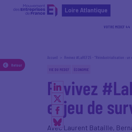
Loire Atlantique
VOTRE MEDEF 44
Accueil
Revivez #LaREF25 - "Réindustrialisation : un 
Retour
VIE DU MEDEF
ÉCONOMIE
Revivez #LaR
enjeu de sur
Avec Laurent Bataille, Bern