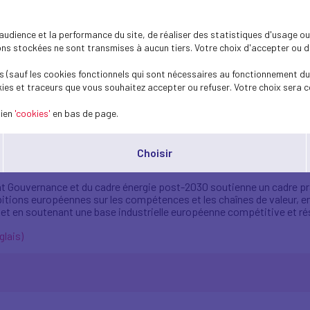
ance patronale du Nucléaire ont publié une
dience et la performance du site, de réaliser des statistiques d'usage ou 
s stockées ne sont transmises à aucun tiers. Votre choix d'accepter ou de 
e du Medef à Paris, et après un évènement intermédiaire à Stockholm 
 (sauf les cookies fonctionnels qui sont nécessaires au fonctionnement du 
éaire européenne, dans la mesure où elle contribue à la décarbonation
ies et traceurs que vous souhaitez accepter ou refuser. Votre choix sera c
s solutions renouvelables et bas carbone.
afin d’en faire une année de la mise en œuvre :
lien
'cookies'
en bas de page.
n cadre de compétitivité et de financement cohérent et technologi
s européens ;
Choisir
sur l’électrification, indispensable pour créer des signaux de dema
ement Gouvernance et du cadre énergie post-2030 soutienne un cadre 
tions européennes sur les compétences et les chaînes de valeur, en cl
et en soutenant une base industrielle européenne compétitive et rés
glais)