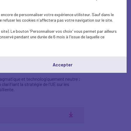
 nouvelle déclaration
encore de personnaliser votre expérience utilisteur. Sauf dans le
refuser les cookies n'affectera pas votre navigation sur le site.
en mai dernier, les organisations réitèrent
site). Le bouton 'Personnaliser vos choix' vous permet par ailleurs
 de l’Europe et aux objectifs de
onservé pendant une durée de 6 mois à l'issue de laquelle ce
quement neutre, garantissant un accès des
Accepter
nde et des modèles économiques viables pour
pragmatique et technologiquement neutre ;
arifiant la stratégie de l’UE sur les
iliente.