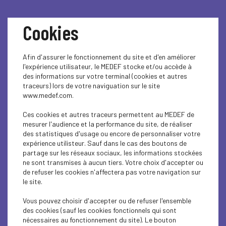
Cookies
Afin d'assurer le fonctionnement du site et d'en améliorer
l'expérience utilisateur, le MEDEF stocke et/ou accède à
des informations sur votre terminal (cookies et autres
« Pédalons ensemble
traceurs) lors de votre naviguation sur le site
www.medef.com.
pour le Téléthon »
Ces cookies et autres traceurs permettent au MEDEF de
mesurer l'audience et la performance du site, de réaliser
des statistiques d'usage ou encore de personnaliser votre
expérience utilisteur. Sauf dans le cas des boutons de
La Mutuelle Générale vous invite, aux côtés de l’AFM
partage sur les réseaux sociaux, les informations stockées
Téléthon, à apporter votre soutien, à la mise au point de
ne sont transmises à aucun tiers. Votre choix d'accepter ou
thérapies innovantes pour les maladies neuro-musculaires
de refuser les cookies n'affectera pas votre navigation sur
et rares,
lors d’une journée solidaire.
le site.
L’objectif
:
« Pédalons ensemble pour le Téléthon »
Vous pouvez choisir d'accepter ou de refuser l'ensemble
des cookies (sauf les cookies fonctionnels qui sont
2 vélos à disposition dans le respect des consignes
nécessaires au fonctionnement du site). Le bouton