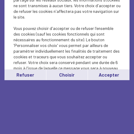
ne sont transmises à aucun tiers. Votre choix d'accepter ou
de refuser les cookies n'affectera pas votre navigation sur
le site.
Vous pouvez choisir d'accepter ou de refuser l'ensemble
des cookies (sauf les cookies fonctionnels qui sont
nécessaires au fonctionnement du site). Le bouton
'Personnaliser vos choix' vous permet par ailleurs de
paramétrer individuellement les finalités de traitement des
cookies et traceurs que vous souhaitez accepter ou
refuser. Votre choix sera conservé pendant une durée de 6
mois à l'issue de laquelle ce message vous sera à nouveau
affiché..
Refuser
Choisir
Accepter
Vous pouvez modifier votre choix à tout moment en
cliquant sur le lien
'cookies'
en bas de page.