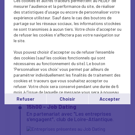
Ces cookies et autres traceurs permettent au MEDEF de
économiques et sociaux du territoire :
mesurer l'audience et la performance du site, de réaliser
des statistiques d'usage ou encore de personnaliser votre
Chefs d'entreprise, DRH et managers
expérience utilisteur. Sauf dans le cas des boutons de
souhaitant développer leurs pratiques
partage sur les réseaux sociaux, les informations stockées
inclusives.
ne sont transmises à aucun tiers. Votre choix d'accepter ou
Acteurs de l'insertion
et du secteur du
de refuser les cookies n'affectera pas votre navigation sur
handicap (associations, ESAT, EA...).
le site.
Personnes en situation de handicap
Vous pouvez choisir d'accepter ou de refuser l'ensemble
(notamment pour le Job Dating).
des cookies (sauf les cookies fonctionnels qui sont
Partenaires institutionnels
et tous ceux qui
nécessaires au fonctionnement du site). Le bouton
s'intéressent à la RSE et à l'inclusion.
'Personnaliser vos choix' vous permet par ailleurs de
paramétrer individuellement les finalités de traitement des
cookies et traceurs que vous souhaitez accepter ou
refuser. Votre choix sera conservé pendant une durée de 6
PROGRAMME
mois à l'issue de laquelle ce message vous sera à nouveau
affiché..
Refuser
Choisir
Accepter
Vous pouvez modifier votre choix à tout moment en
15h00 - Job Dating
cliquant sur le lien
'cookies'
en bas de page.
En partenariat avec "Les entreprises
s'engagent", club de Loire-Atlantique.