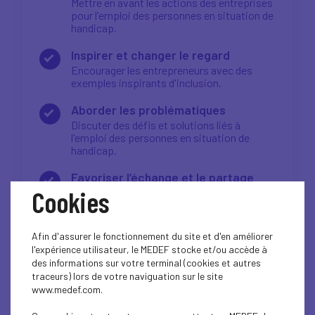
Mettre en avant les actions des entreprises
pour l'emploi des personnes en situation de
handicap.
Inspirer et changer le regard
Encourager les entrepreneurs avec des
exemples inspirants d'inclusion.
Aborder les problématiques
Discuter des défis et solutions liés à
l'emploi des personnes en situation de
handicap.
Favoriser l’échange et le partage
Cookies
Promouvoir le partage d'expériences et les
bonnes pratiques entre acteurs du
territoire.
Afin d'assurer le fonctionnement du site et d'en améliorer
l'expérience utilisateur, le MEDEF stocke et/ou accède à
des informations sur votre terminal (cookies et autres
À QUI S'ADRESSE CET ÉVÉNEMENT ?
traceurs) lors de votre naviguation sur le site
www.medef.com.
Cet événement est ouvert à tous les acteurs